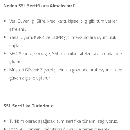
Neden SSL Sertifikası Almalısınız?
Veri Güvenliği: Şifre, kredi kartı, kişisel bilgi gibi tüm veriler
şifrelenir.
Yasal Uyum: KVKK ve GDPR gibi mevzuatlara uyumluluk
sağlar.
SEO Avantajı: Google, SSL kullanılan siteleri sıralamada öne
çıkarır.
Müşteri Güveni: Ziyaretçilerinizin gözünde profesyonellik ve
güven algısı oluşturur.
SSL Sertifika Türlerimiz
Turkbim olarak aşağıdaki tüm sertifika türlerini sağlıyoruz:
DV SSL (Domain Doğrulamalı): Hızlı ve temel güvenlik