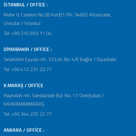
İSTANBUL / OFFİCE :
Mahir İz Caddesi No:28 Kat:B1 PK: 34662 Altunizade,
Üsküdar / İstanbul
Tel: +90 216 693 11 04
DİYARBAKIR / OFFİCE :
Selahattin Eyyubi mh. 333.sk. No: 4/E Bağlar / Diyarbakır
Tel: +90 412 237 20 77
K.MARAŞ / OFFİCE
Hayrullah mh. Sandalzade Bul. No: 17 OnikiŞubat /
KAHRAMANMARAŞ
Tel: +90 344 225 22 77
ANKARA / OFFİCE :