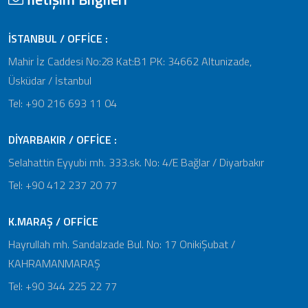
İSTANBUL / OFFİCE :
Mahir İz Caddesi No:28 Kat:B1 PK: 34662 Altunizade,
Üsküdar / İstanbul
Tel: +90 216 693 11 04
DİYARBAKIR / OFFİCE :
Selahattin Eyyubi mh. 333.sk. No: 4/E Bağlar / Diyarbakır
Tel: +90 412 237 20 77
K.MARAŞ / OFFİCE
Hayrullah mh. Sandalzade Bul. No: 17 OnikiŞubat /
KAHRAMANMARAŞ
Tel: +90 344 225 22 77