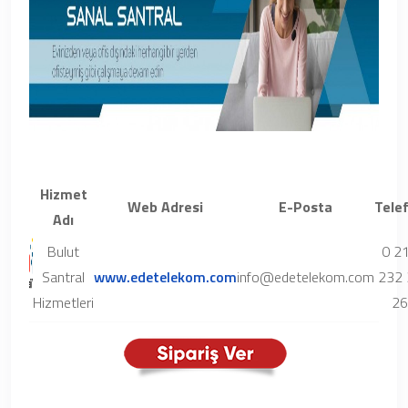
Hizmet
Web Adresi
E-Posta
Tele
Adı
Bulut
0 2
Santral
www.edetelekom.com
info@edetelekom.com
232 
Hizmetleri
26